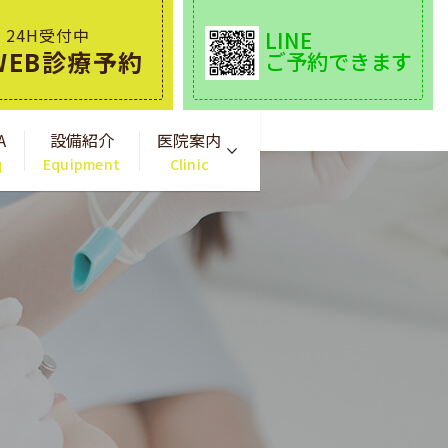
24H受付中
LINE
WEB診療予約
ご予約できます
A
設備紹介
医院案内
q
Equipment
Clinic